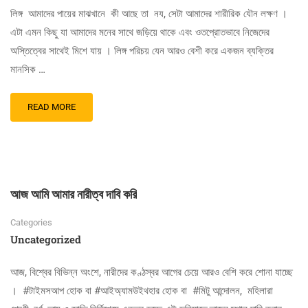
লিঙ্গ আমাদের পায়ের মাঝখানে কী আছে তা নয, সেটা আমাদের শারীরিক যৌন লক্ষণ ।
এটা এমন কিছু যা আমাদের মনের সাথে জড়িয়ে থাকে এবং ওতপ্রোতভাবে নিজেদের
অস্তিত্বের সাথেই মিশে যায় । লিঙ্গ পরিচয় যেন আরও বেশী করে একজন ব্যক্তির
মানসিক …
READ MORE
আজ আমি আমার নারীত্ব দাবি করি
Categories
Uncategorized
আজ, বিশ্বের বিভিন্ন অংশে, নারীদের কণ্ঠস্বর আগের চেয়ে আরও বেশি করে শোনা যাচ্ছে
। #টাইমসআপ হোক বা #আইঅ্যামউইথহার হোক বা #মিটু আন্দোলন, মহিলারা